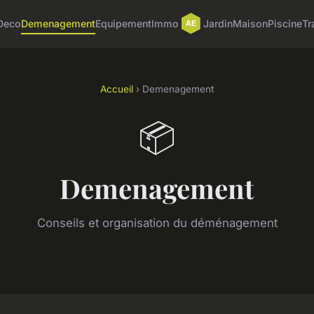
Deco
Demenagement
Equipement
Immo
Jardin
Maison
Piscine
Tr
Accueil
› Demenagement
📦
Demenagement
Conseils et organisation du déménagement