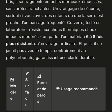
bris, il se fragmente en petits morceaux émoussés,
sans arêtes tranchantes. Un vrai gage de sécurité,
surtout si vous avez des enfants ou que la serre est
proche d’un passage fréquenté. Ce verre, testé en
laboratoire, résiste aux chocs thermiques et aux
impacts modérés - on parle d’un matériau
6 à 8 fois
plus résistant
qu’un vitrage ordinaire. Et puis, il ne
jaunit pas avec le temps, contrairement au
polycarbonate, garantissant une clarté durable.
📏
📐
🪟
S
Form
Mo
ur
at de
🎯 Usage recommandé
dèl
fa
paroi
e
c
s
e