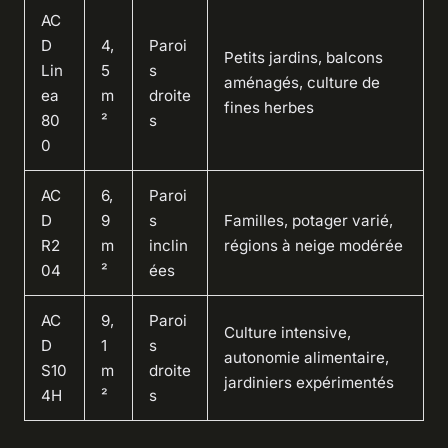
AC
D
4,
Paroi
Petits jardins, balcons
Lin
5
s
aménagés, culture de
ea
m
droite
fines herbes
80
²
s
0
AC
6,
Paroi
D
9
s
Familles, potager varié,
R2
m
inclin
régions à neige modérée
04
²
ées
AC
9,
Paroi
Culture intensive,
D
1
s
autonomie alimentaire,
S10
m
droite
jardiniers expérimentés
4H
²
s