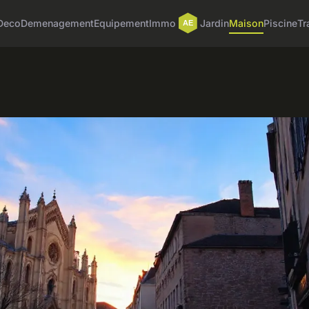
Deco
Demenagement
Equipement
Immo
Jardin
Maison
Piscine
Tr