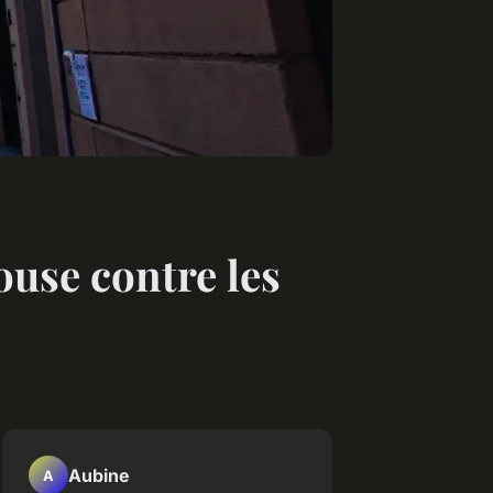
ouse contre les
Aubine
A