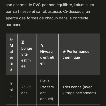
son charme, le PVC par son équilibre, l’aluminium
par sa finesse et sa robustesse. Ci-dessous, un
aperçu des forces de chacun dans le contexte
normand.
✨
⏳
M
🔧
Longé
at
Niveau
☀️ Performance
vité
ér
d’entreti
thermique
estim
ia
en
ée
u
Élevé
B
25-35
(traitem
Très bonne (avec
oi
ans
ent
vitrage performant)
s
annuel)