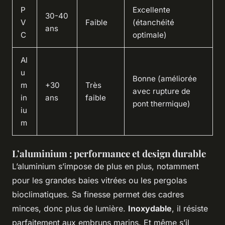
P
Excellente
30-40
V
Faible
(étanchéité
ans
C
optimale)
Al
u
Bonne (améliorée
m
+30
Très
avec rupture de
in
ans
faible
pont thermique)
iu
m
L’aluminium : performance et design durable
L’aluminium s’impose de plus en plus, notamment
pour les grandes baies vitrées ou les pergolas
bioclimatiques. Sa finesse permet des cadres
minces, donc plus de lumière.
Inoxydable
, il résiste
parfaitement aux embruns marins. Et même s’il